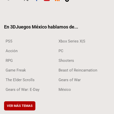
Twit
Fac
Yout
RSS
Tikt
ter
ebo
ube
ok
ok
En 3DJuegos México hablamos de...
PS5
Xbox Series X|S
Acción
PC
RPG
Shooters
Game Freak
Beast of Reincarnation
The Elder Scrolls
Gears of War
Gears of War: E-Day
México
VER MÁS TEMAS