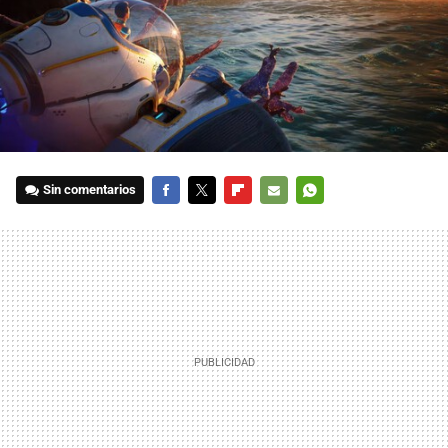
Sin comentarios
FACEBOOK
TWITTER
FLIPBOARD
E-
WHATSAPP
MAIL