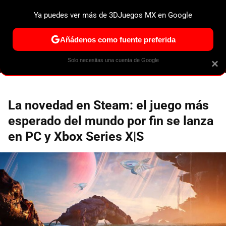
Ya puedes ver más de 3DJuegos MX en Google
ESPECIALES
PS5
NINTENDO SWITCH 2
XBOX SERIES
Añádenos como fuente preferida
Solo necesitas una cuenta de Google
×
La novedad en Steam: el juego más
esperado del mundo por fin se lanza
en PC y Xbox Series X|S