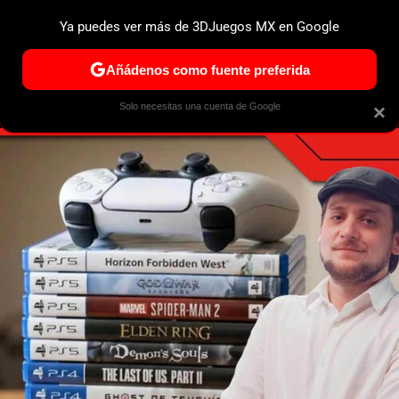
Ya puedes ver más de 3DJuegos MX en Google
ESPECIALES
PS5
NINTENDO SWITCH 2
XBOX SERIES
Añádenos como fuente preferida
Solo necesitas una cuenta de Google
×