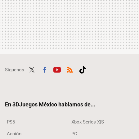
Síguenos
Twit
Fac
Yout
RSS
Tikt
ter
ebo
ube
ok
ok
En 3DJuegos México hablamos de...
PS5
Xbox Series X|S
Acción
PC