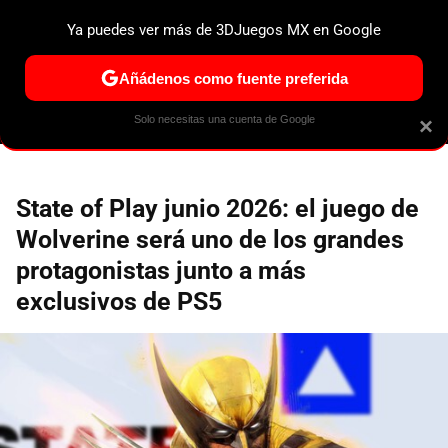
Ya puedes ver más de 3DJuegos MX en Google
ESPECIALES
PS5
NINTENDO SWITCH 2
XBOX SERIES
Añádenos como fuente preferida
Solo necesitas una cuenta de Google
×
State of Play junio 2026: el juego de
Wolverine será uno de los grandes
protagonistas junto a más
exclusivos de PS5