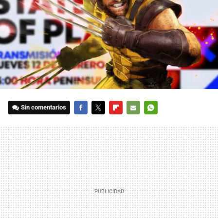
Sin comentarios
FACEBOOK
TWITTER
FLIPBOARD
E-
WHATSAPP
MAIL