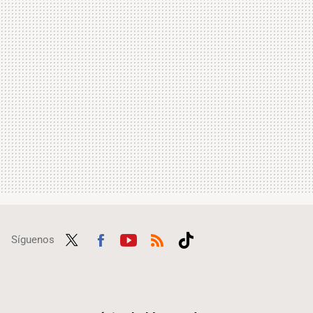
Síguenos
Twit
Fac
Yout
RSS
Tikt
ter
ebo
ube
ok
ok