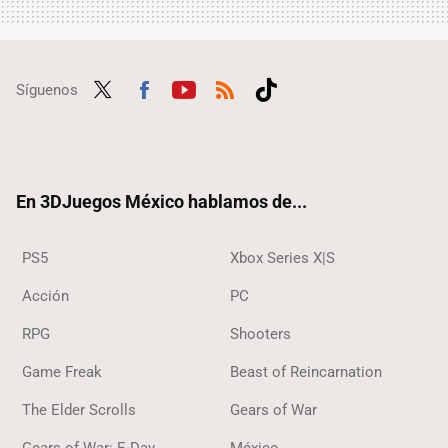
Síguenos
Twit
Fac
Yout
RSS
Tikt
ter
ebo
ube
ok
ok
En 3DJuegos México hablamos de...
PS5
Xbox Series X|S
Acción
PC
RPG
Shooters
Game Freak
Beast of Reincarnation
The Elder Scrolls
Gears of War
Gears of War: E-Day
México