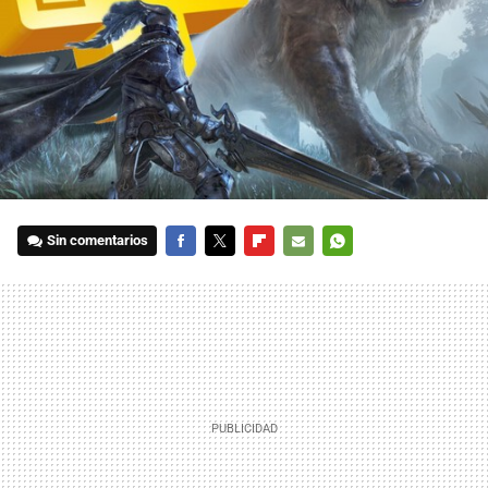
Sin comentarios
FACEBOOK
TWITTER
FLIPBOARD
E-
WHATSAPP
MAIL