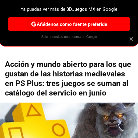
Ya puedes ver más de 3DJuegos MX en Google
ESPECIALES
PS5
NINTENDO SWITCH 2
XBOX SERIES
Añádenos como fuente preferida
Solo necesitas una cuenta de Google
×
Acción y mundo abierto para los que
gustan de las historias medievales
en PS Plus: tres juegos se suman al
catálogo del servicio en junio