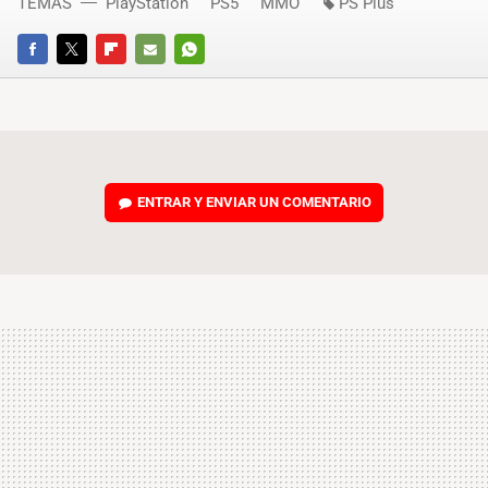
TEMAS
PlayStation
PS5
MMO
PS Plus
FACEBOOK
TWITTER
FLIPBOARD
E-
WHATSAPP
MAIL
ENTRAR Y ENVIAR UN COMENTARIO