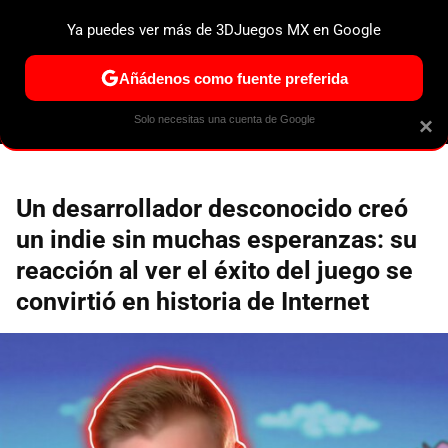
Ya puedes ver más de 3DJuegos MX en Google
ESPECIALES
PS5
NINTENDO SWITCH 2
XBOX SERIES
Añádenos como fuente preferida
Solo necesitas una cuenta de Google
×
Un desarrollador desconocido creó
un indie sin muchas esperanzas: su
reacción al ver el éxito del juego se
convirtió en historia de Internet