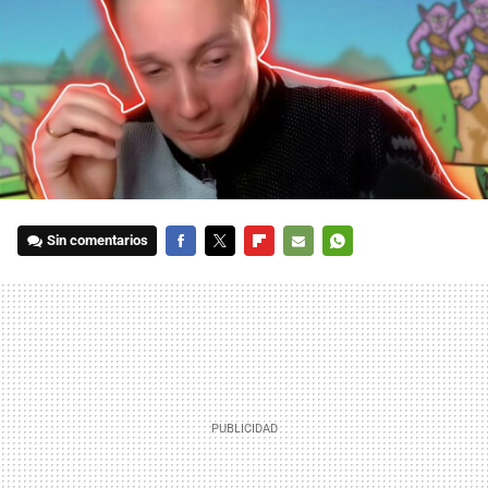
Sin comentarios
FACEBOOK
TWITTER
FLIPBOARD
E-
WHATSAPP
MAIL