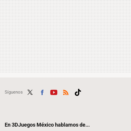
Síguenos
Twit
Fac
Yout
RSS
Tikt
ter
ebo
ube
ok
ok
En 3DJuegos México hablamos de...