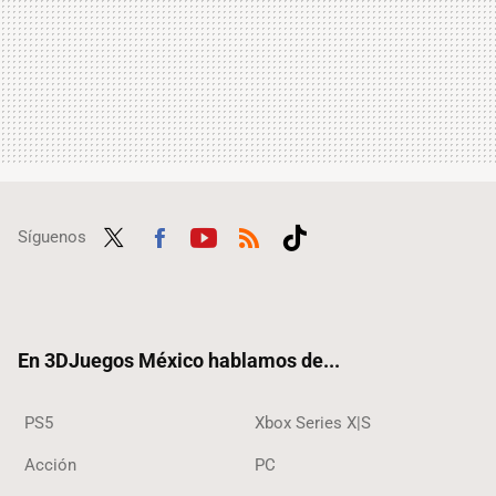
Síguenos
Twit
Fac
Yout
RSS
Tikt
ter
ebo
ube
ok
ok
En 3DJuegos México hablamos de...
PS5
Xbox Series X|S
Acción
PC