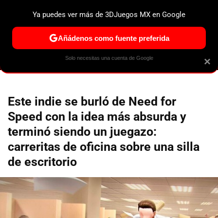
Ya puedes ver más de 3DJuegos MX en Google
ESPECIALES
PS5
NINTENDO SWITCH 2
XBOX SERIES
Añádenos como fuente preferida
Solo necesitas una cuenta de Google
×
Este indie se burló de Need for
Speed con la idea más absurda y
terminó siendo un juegazo:
carreritas de oficina sobre una silla
de escritorio