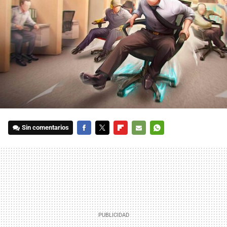
Sin comentarios
FACEBOOK
TWITTER
FLIPBOARD
E-
WHATSAPP
MAIL