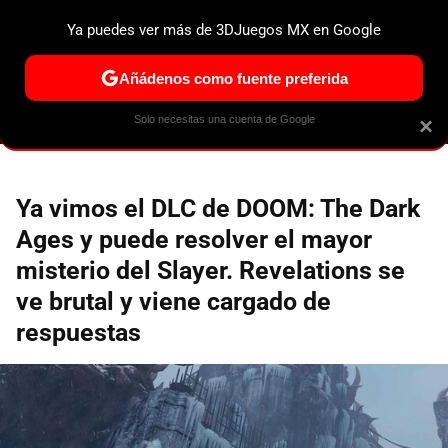
Ya puedes ver más de 3DJuegos MX en Google
ESPECIALES
PS5
NINTENDO SWITCH 2
XBOX SERIES
Añádenos como fuente preferida
Solo necesitas una cuenta de Google
×
Ya vimos el DLC de DOOM: The Dark
Ages y puede resolver el mayor
misterio del Slayer. Revelations se
ve brutal y viene cargado de
respuestas