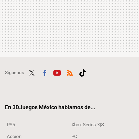
Síguenos
Twit
Fac
Yout
RSS
Tikt
ter
ebo
ube
ok
ok
En 3DJuegos México hablamos de...
PS5
Xbox Series X|S
Acción
PC