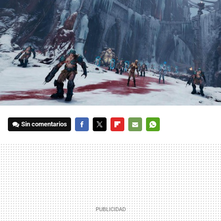
Sin comentarios
FACEBOOK
TWITTER
FLIPBOARD
E-
WHATSAPP
MAIL