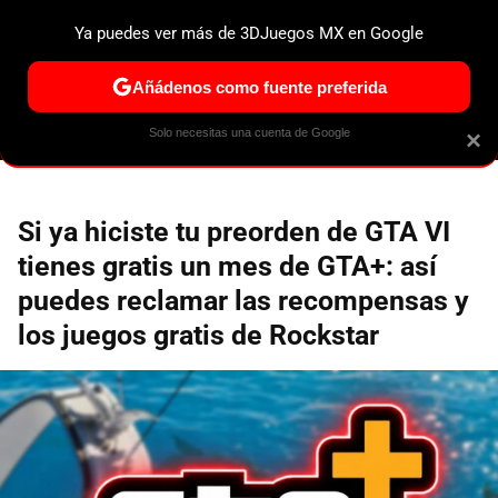
Ya puedes ver más de 3DJuegos MX en Google
ESPECIALES
PS5
NINTENDO SWITCH 2
XBOX SERIES
Añádenos como fuente preferida
Solo necesitas una cuenta de Google
×
Si ya hiciste tu preorden de GTA VI
tienes gratis un mes de GTA+: así
puedes reclamar las recompensas y
los juegos gratis de Rockstar