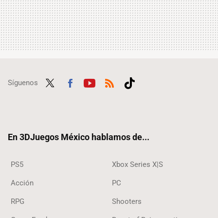
Síguenos
Twit
Fac
Yout
RSS
Tikt
ter
ebo
ube
ok
ok
En 3DJuegos México hablamos de...
PS5
Xbox Series X|S
Acción
PC
RPG
Shooters