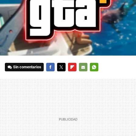
Sin comentarios
FACEBOOK
TWITTER
FLIPBOARD
E-
WHATSAPP
MAIL