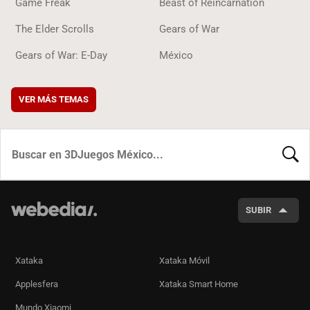
Game Freak
Beast of Reincarnation
The Elder Scrolls
Gears of War
Gears of War: E-Day
México
VER MÁS TEMAS
BUSCA
SUBIR
Xataka
Xataka Móvil
Applesfera
Xataka Smart Home
Mundo Xiaomi