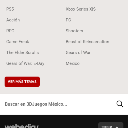
PS5
Xbox Series X|S
Acción
PC
RPG
Shooters
Game Freak
Beast of Reincarnation
The Elder Scrolls
Gears of War
Gears of War: E-Day
México
VER MÁS TEMAS
BUSCA
SUBIR