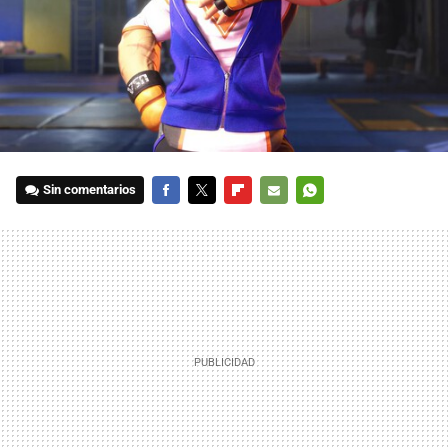
Sin comentarios
FACEBOOK
TWITTER
FLIPBOARD
E-
WHATSAPP
MAIL