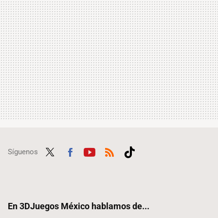
Síguenos
Twit
Fac
Yout
RSS
Tikt
ter
ebo
ube
ok
ok
En 3DJuegos México hablamos de...