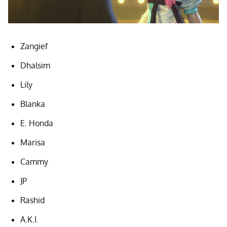
Zangief
Dhalsim
Lily
Blanka
E. Honda
Marisa
Cammy
JP
Rashid
A.K.I.