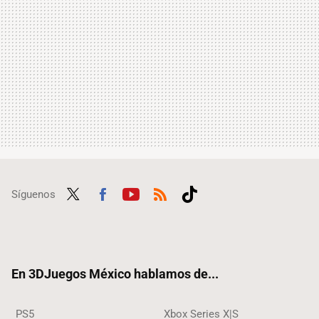
Síguenos
Twit
Fac
Yout
RSS
Tikt
ter
ebo
ube
ok
ok
En 3DJuegos México hablamos de...
PS5
Xbox Series X|S