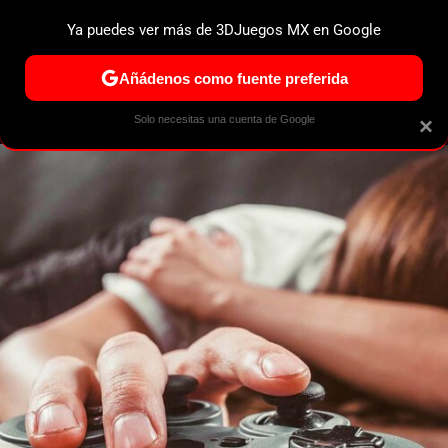
Ya puedes ver más de 3DJuegos MX en Google
MENÚ
NUEVO
Añádenos como fuente preferida
ESPECIALES
PS5
NINTENDO SWITCH 2
XBOX SERIES
Solo necesitas una cuenta de Google
×