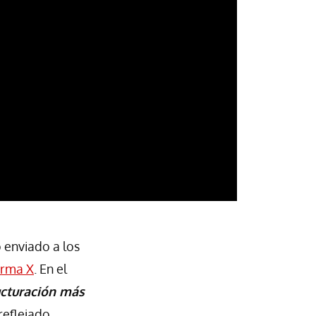
 enviado a los
orma X
. En el
cturación más
reflejado