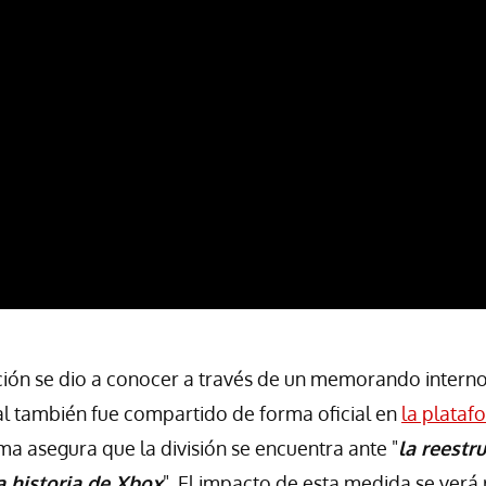
ción se dio a conocer a través de un memorando interno
l también fue compartido de forma oficial en
la plataf
 asegura que la división se encuentra ante "
l
a
reestru
la historia de Xbox
". El impacto de esta medida se verá 