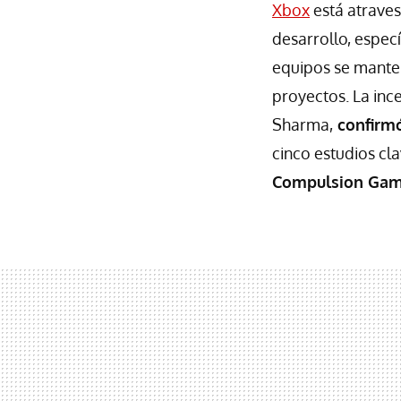
Xbox
está atrave
desarrollo, espec
equipos se manten
proyectos. La inc
Sharma,
confirmó
cinco estudios cl
Compulsion Ga