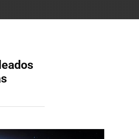
pleados
ás