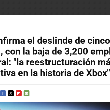
firma el deslinde de cinco
, con la baja de 3,200 em
al: "la reestructuración m
tiva en la historia de Xbox"
FACEBOOK
TWITTER
FLIPBOARD
E-
MAIL