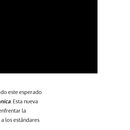
ado este esperado
onica
. Esta nueva
enfrentar la
 a los estándares