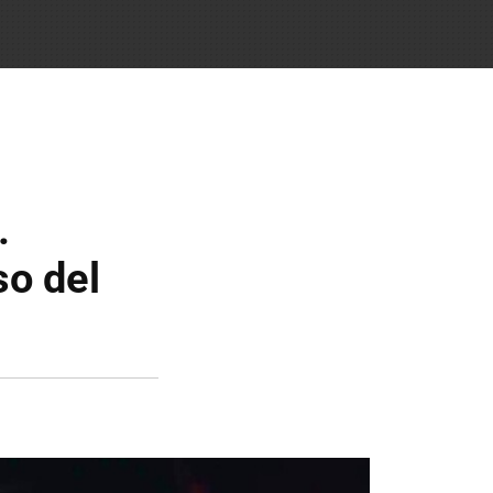
.
so del