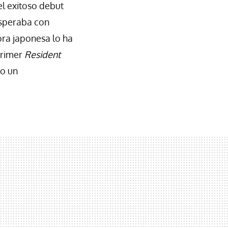
l exitoso debut
speraba con
dora japonesa lo ha
primer
Resident
do un