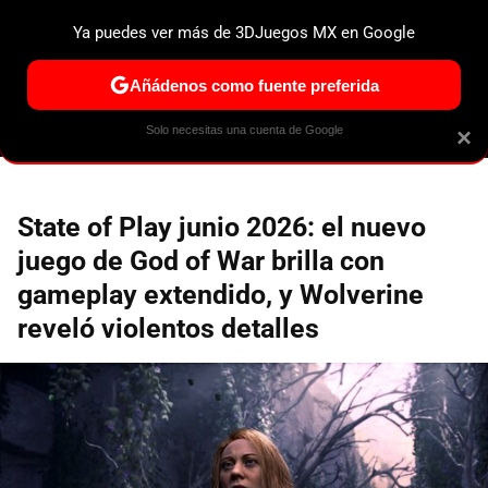
Ya puedes ver más de 3DJuegos MX en Google
MENÚ
NUEVO
Añádenos como fuente preferida
ESPECIALES
PS5
NINTENDO SWITCH 2
XBOX SERIES
Solo necesitas una cuenta de Google
×
State of Play junio 2026: el nuevo
juego de God of War brilla con
gameplay extendido, y Wolverine
reveló violentos detalles