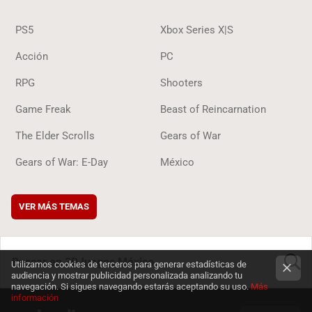
PS5
Xbox Series X|S
Acción
PC
RPG
Shooters
Game Freak
Beast of Reincarnation
The Elder Scrolls
Gears of War
Gears of War: E-Day
México
VER MÁS TEMAS
Utilizamos cookies de terceros para generar estadísticas de
audiencia y mostrar publicidad personalizada analizando tu
navegación. Si sigues navegando estarás aceptando su uso.
Más
BUSCA
información