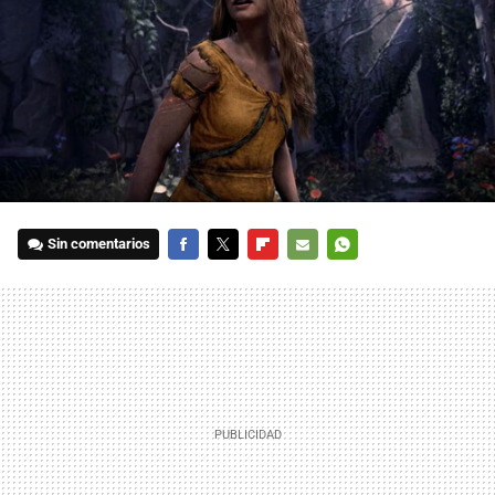
Sin comentarios
FACEBOOK
TWITTER
FLIPBOARD
E-
WHATSAPP
MAIL