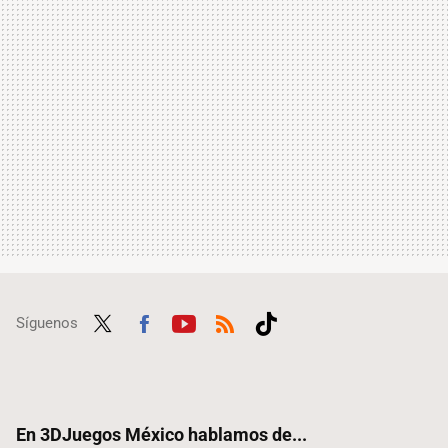
Síguenos
Twit
Fac
Yout
RSS
Tikt
ter
ebo
ube
ok
ok
En 3DJuegos México hablamos de...