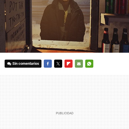
Sin comentarios
FACEBOOK
TWITTER
FLIPBOARD
E-
WHATSAPP
MAIL