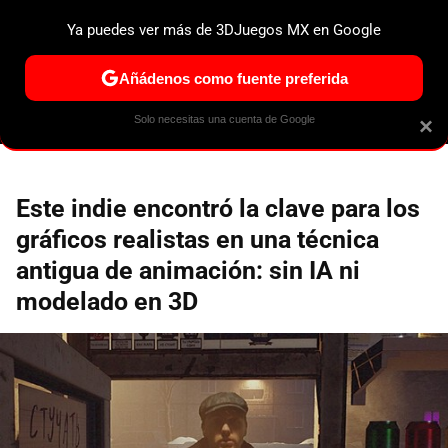
Ya puedes ver más de 3DJuegos MX en Google
ESPECIALES
PS5
NINTENDO SWITCH 2
XBOX SERIES
Añádenos como fuente preferida
Solo necesitas una cuenta de Google
×
Este indie encontró la clave para los
gráficos realistas en una técnica
antigua de animación: sin IA ni
modelado en 3D