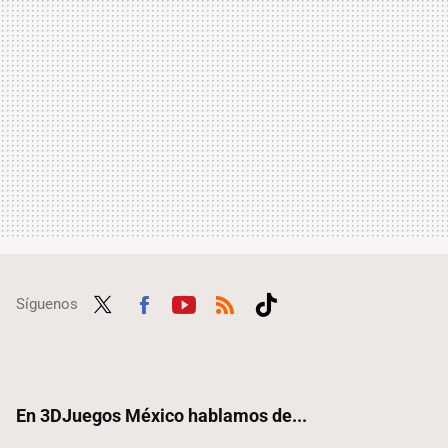
Síguenos
Twit
Fac
Yout
RSS
Tikt
ter
ebo
ube
ok
ok
En 3DJuegos México hablamos de...