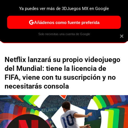
Ya puedes ver más de 3DJuegos MX en Google
ESPECIALES
PS5
NINTENDO SWITCH 2
XBOX SERIES
Añádenos como fuente preferida
Solo necesitas una cuenta de Google
×
Netflix lanzará su propio videojuego
del Mundial: tiene la licencia de
FIFA, viene con tu suscripción y no
necesitarás consola