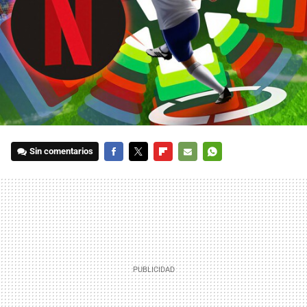
Sin comentarios
FACEBOOK
TWITTER
FLIPBOARD
E-
WHATSAPP
MAIL