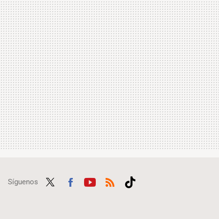
Síguenos
Twit
Fac
Yout
RSS
Tikt
ter
ebo
ube
ok