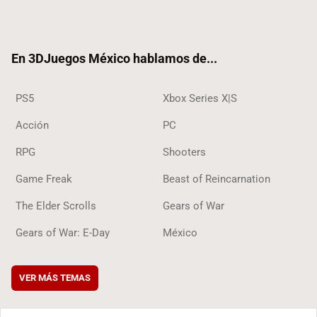
Twit
Fac
Yout
RSS
Tikt
ter
ebo
ube
ok
ok
En 3DJuegos México hablamos de...
PS5
Xbox Series X|S
Acción
PC
RPG
Shooters
Game Freak
Beast of Reincarnation
The Elder Scrolls
Gears of War
Gears of War: E-Day
México
VER MÁS TEMAS