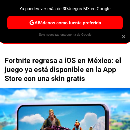
Ya puedes ver más de 3DJuegos MX en Google
ESPECIALES
PS5
NINTENDO SWITCH 2
XBOX SERIES
Añádenos como fuente preferida
Solo necesitas una cuenta de Google
×
Fortnite regresa a iOS en México: el
juego ya está disponible en la App
Store con una skin gratis