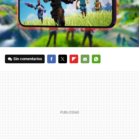
Sin comentarios
FACEBOOK
TWITTER
FLIPBOARD
E-
WHATSAPP
MAIL